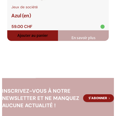
Jeux de société
Azul (en)
59.00
CHF
Ajouter au panier
En savoir plus
:
Azul
(en)
INSCRIVEZ-VOUS À NOTRE
NEWSLETTER ET NE MANQUEZ
S’ABONNER
AUCUNE ACTUALITÉ !