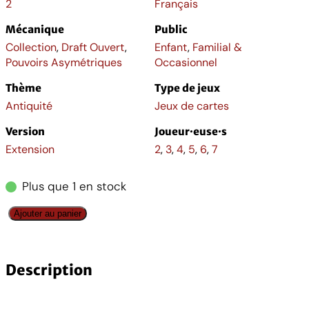
2
Français
Mécanique
Public
Collection
,
Draft Ouvert
,
Enfant
,
Familial &
Pouvoirs Asymétriques
Occasionnel
Thème
Type de jeux
Antiquité
Jeux de cartes
Version
Joueur·euse·s
Extension
2
,
3
,
4
,
5
,
6
,
7
Plus que 1 en stock
q
Ajouter au panier
u
a
n
Description
t
i