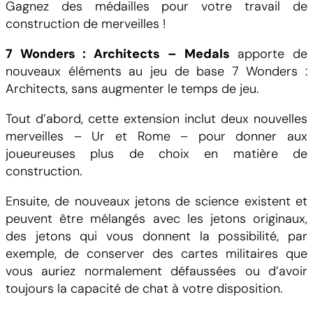
Gagnez des médailles pour votre travail de
t
construction de merveilles !
é
d
7 Wonders : Architects – Medals
apporte de
e
nouveaux éléments au jeu de base 7 Wonders :
7
Architects, sans augmenter le temps de jeu.
W
o
Tout d’abord, cette extension inclut deux nouvelles
n
merveilles – Ur et Rome – pour donner aux
d
joueureuses plus de choix en matière de
e
construction.
r
s
Ensuite, de nouveaux jetons de science existent et
A
peuvent être mélangés avec les jetons originaux,
r
des jetons qui vous donnent la possibilité, par
c
exemple, de conserver des cartes militaires que
h
vous auriez normalement défaussées ou d’avoir
i
toujours la capacité de chat à votre disposition.
t