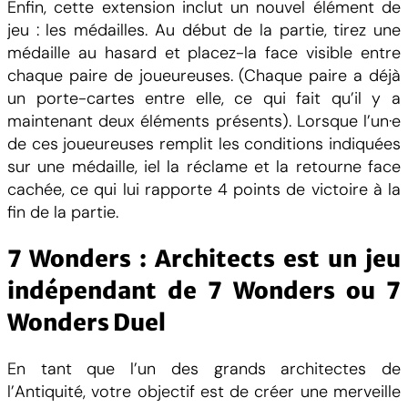
Enfin, cette extension inclut un nouvel élément de
e
jeu : les médailles. Au début de la partie, tirez une
c
médaille au hasard et placez-la face visible entre
t
chaque paire de joueureuses. (Chaque paire a déjà
s
un porte-cartes entre elle, ce qui fait qu’il y a
:
maintenant deux éléments présents). Lorsque l’un·e
M
de ces joueureuses remplit les conditions indiquées
e
sur une médaille, iel la réclame et la retourne face
d
cachée, ce qui lui rapporte 4 points de victoire à la
a
fin de la partie.
l
s
7 Wonders : Architects est un jeu
indépendant de 7 Wonders ou 7
Wonders Duel
En tant que l’un des grands architectes de
l’Antiquité, votre objectif est de créer une merveille