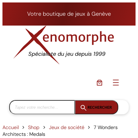
Aller
au
Votre boutique de jeux à Genève
contenu
Spécialiste du jeu depuis 1999
RECHERCHER
Accueil
Shop
Jeux de société
7 Wonders
Architects : Medals