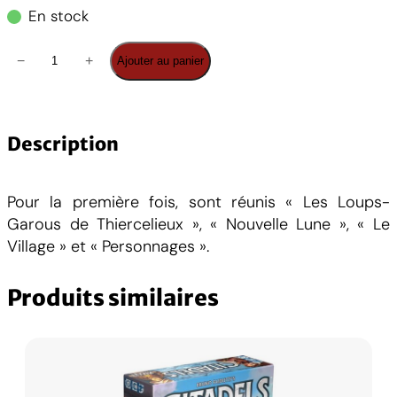
En stock
q
−
+
Ajouter au panier
u
a
n
t
Description
i
t
Pour la première fois, sont réunis « Les Loups-
é
Garous de Thiercelieux », « Nouvelle Lune », « Le
d
Village » et « Personnages ».
e
L
Produits similaires
o
u
p
s
-