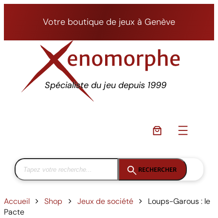
Aller
au
Votre boutique de jeux à Genève
contenu
Spécialiste du jeu depuis 1999
RECHERCHER
Accueil
Shop
Jeux de société
Loups-Garous : le
Pacte