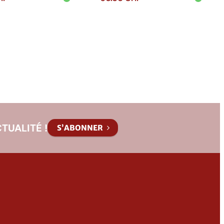
 au
Ajouter au
r
panier
TUALITÉ !
S’ABONNER