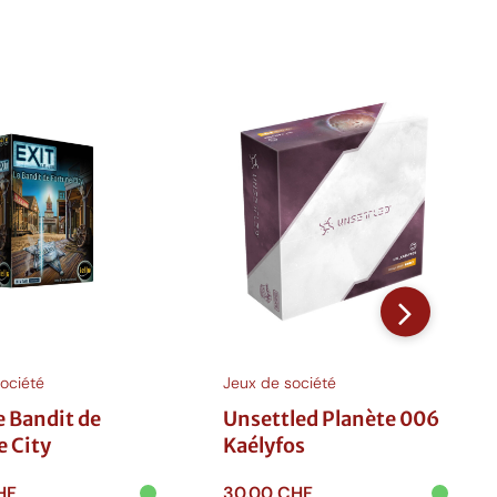
ociété
Jeux de société
Le Bandit de
Unsettled Planète 006
e City
Kaélyfos
HF
30.00
CHF