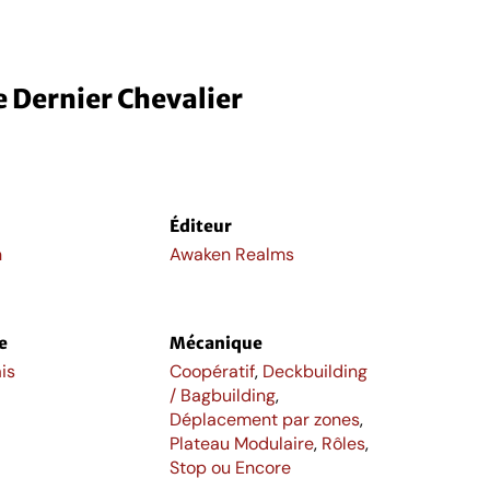
e Dernier Chevalier
Éditeur
h
Awaken Realms
e
Mécanique
is
Coopératif
,
Deckbuilding
/ Bagbuilding
,
Déplacement par zones
,
Plateau Modulaire
,
Rôles
,
Stop ou Encore