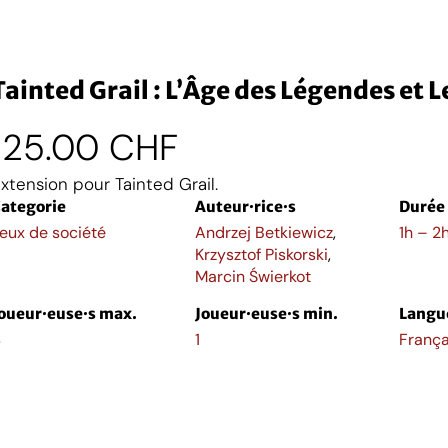
Tainted Grail : L’Âge des Légendes et L
125.00
CHF
xtension pour Tainted Grail.
ategorie
Auteur·rice·s
Durée
eux de société
Andrzej Betkiewicz
,
1h – 2
Krzysztof Piskorski
,
Marcin Świerkot
oueur·euse·s max.
Joueur·euse·s min.
Langu
4
1
França