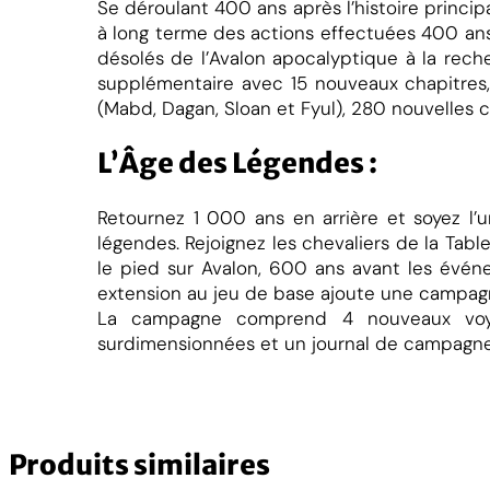
Se déroulant 400 ans après l’histoire princi
i
à long terme des actions effectuées 400 ans
n
désolés de l’Avalon apocalyptique à la rec
t
supplémentaire avec 15 nouveaux chapitre
e
(Mabd, Dagan, Sloan et Fyul), 280 nouvelles 
L’Âge des Légendes :
r
a
Retournez 1 000 ans en arrière et soyez l’
i
légendes. Rejoignez les chevaliers de la Tab
l
le pied sur Avalon, 600 ans avant les évén
:
extension au jeu de base ajoute une campag
L
La campagne comprend 4 nouveaux voyage
'
surdimensionnées et un journal de campagn
g
e
e
Produits similaires
s