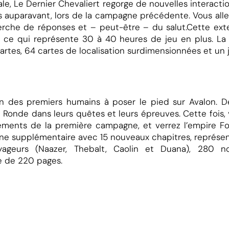
pale, Le Dernier Chevaliert regorge de nouvelles interact
 auparavant, lors de la campagne précédente. Vous allez
herche de réponses et – peut-être – du salut.Cette e
s, ce qui représente 30 à 40 heures de jeu en plus. 
cartes, 64 cartes de localisation surdimensionnées et u
d
G
un des premiers humains à poser le pied sur Avalon. Dé
le Ronde dans leurs quêtes et leurs épreuves. Cette fois,
ements de la première campagne, et verrez l’empire Fo
ne supplémentaire avec 15 nouveaux chapitres, représen
urs (Naazer, Thebalt, Caolin et Duana), 280 nouv
e de 220 pages.
Â
d