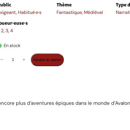
ublic
Thème
Type d
xigeant
,
Habitué·e·s
Fantastique
,
Médiéval
Narrati
oueur·euse·s
,
2
,
3
,
4
En stock
q
−
+
Ajouter au panier
ncore plus d’aventures épiques dans le monde d’Avalon
d