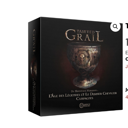
E
C
J
J