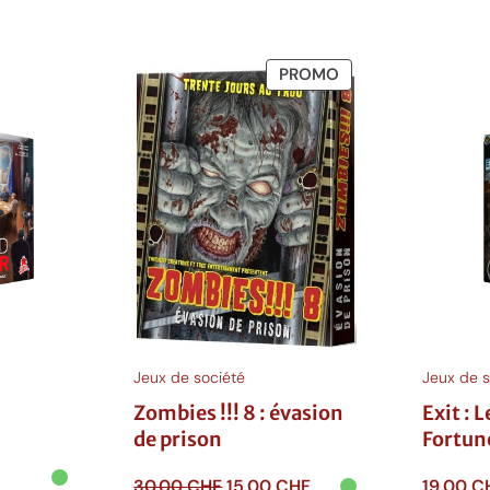
PRODUIT
PROMO
EN
PROMOTION
d
D
Jeux de société
Jeux de s
Zombies !!! 8 : évasion
Exit : 
de prison
Fortun
Le
Le
30.00
CHF
15.00
CHF
19.00
C
C