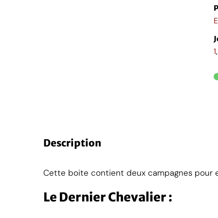
P
E
J
1
u
a
n
t
Description
i
t
é
Cette boite contient deux campagnes pour e
Le Dernier Chevalier :
e
T
a