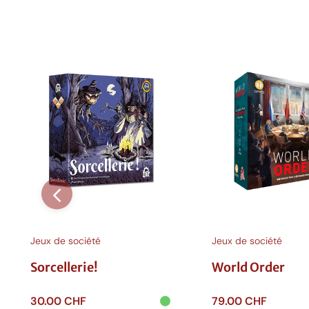
L
é
g
e
n
e
s
e
t
L
e
e
r
Jeux de société
Jeux de société
n
i
Sorcellerie!
World Order
e
r
30.00
CHF
79.00
CHF