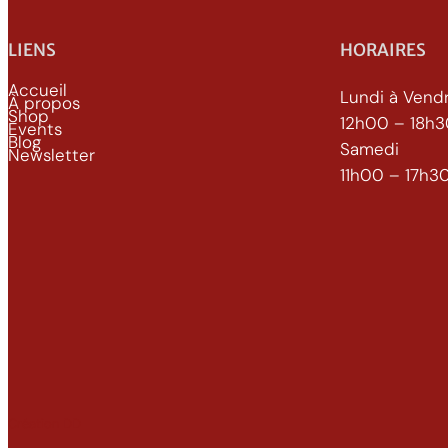
LIENS
HORAIRES
Accueil
Lundi à Vend
À propos
Shop
12h00 – 18h
Events
Blog
Samedi
Newsletter
11h00 – 17
Création DD