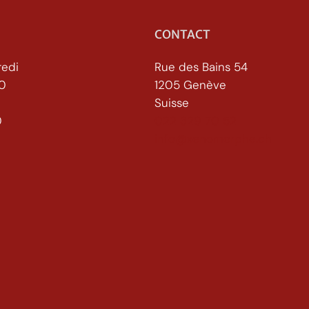
CONTACT
redi
Rue des Bains 54
30
1205 Genève
Suisse
h30
022 329 70 52
info@xenomorphe.ch