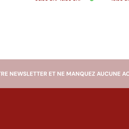
prix
prix
Ajouter au
Ajouter
initial
actuel
panier
panie
était :
est :
30.00 CHF.
15.00 CHF.
RE NEWSLETTER ET NE MANQUEZ AUCUNE AC