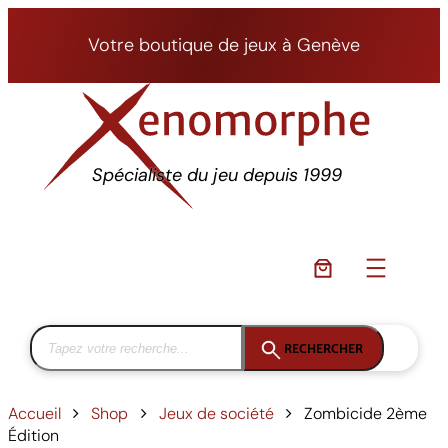
Aller
au
Votre boutique de jeux à Genève
contenu
Spécialiste du jeu depuis 1999
RECHERCHER
Accueil
Shop
Jeux de société
Zombicide 2ème
Édition