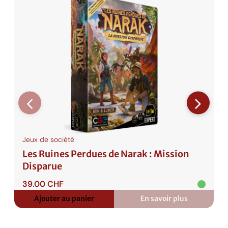
Jeux de société
Les Ruines Perdues de Narak : Mission
Disparue
39.00
CHF
Ajouter au panier
En savoir plus
:
Les
Ruines