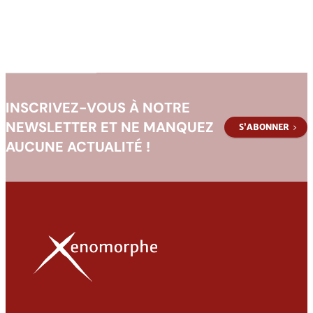
Perdues
de
Narak
:
Mission
Disparue
INSCRIVEZ-VOUS À NOTRE
NEWSLETTER ET NE MANQUEZ
S’ABONNER
AUCUNE ACTUALITÉ !